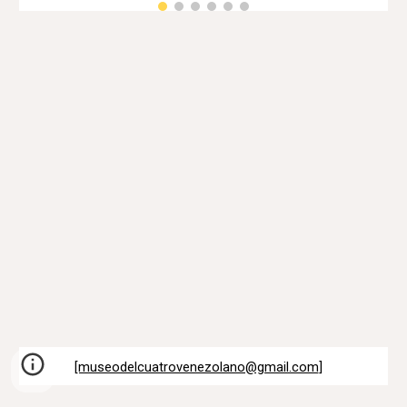
[museodelcuatrovenezolano@gmail.com
]