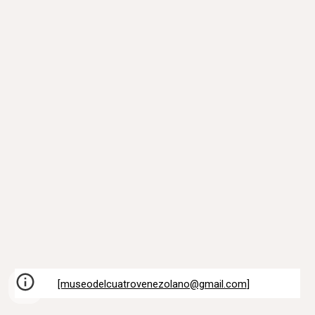
[museodelcuatrovenezolano@gmail.com
]