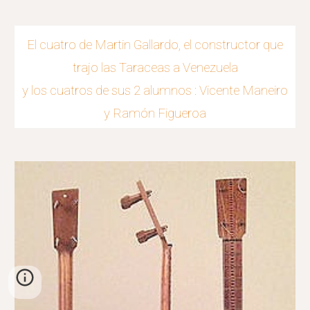
El cuatro de Martin Gallardo, el constructor que
trajo las Taraceas a Venezuela
y los cuatros de sus 2 alumnos : Vicente Maneiro
y Ramón Figueroa